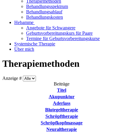
Therapiemethoden
Behandlungsspektrum
Behandlungsablauf
Behandlungskosten
Hebamme
Angebote für Schwangere
Geburtsvorbereitungskurs für Paare
Termine für Geburtsvorbereitungskurse
Systemische Therapie
Über mich
Therapiemethoden
Anzeige #
Beiträge
Titel
Akupunktur
Aderlass
Blutegeltherapie
Schröpftherapie
Schröpfkopfmassage
Neuraltherapie